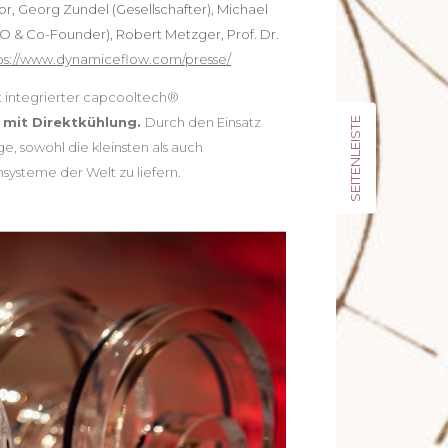
r, Georg Zundel (Gesellschafter), Michael
O & Co-Founder), Robert Metzger, Prof. Dr.
ps://www.dynamiceflow.com/presse/
 integrierter capcooltech®
 mit Direktkühlung.
Durch den Einsatz
SEITENLEISTE
e, sowohl die kleinsten als auch
nsysteme der Welt zu liefern.