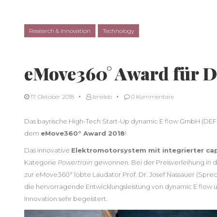
Research & Innovation
Technology
eMove360° Award für 
17. Oktober 2018
leneleb
0 Kommentare
Das bayrische High-Tech Start-Up dynamic E flow GmbH (DEF) 
dem
eMove360° Award 2018
!
Das innovative
Elektromotorsystem mit integrierter c
Kategorie
Powertrain
gewonnen. Bei der Preisverleihung in
zur eMove360° lobte Laudator Prof. Dr. Josef Nassauer (Spre
die hervorragende Entwicklungsleistung von dynamic E flow u
Innovation sehr begeistert.