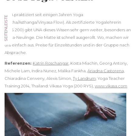
UNA praktiziert seit einigen Jahren Yoga
SEITENLEISTE
(Hatha/Asthanga/Vinyasa Flow). Als zertifizierte Yogalehrerin
(RYS 200) gibt UNA dieses Wissen sehr gern weiter, besonders an
Yoga-Neulinge. Die Matte ist schnell ausgerollt. Wo, machen wir
uns einfach aus. Preise für Einzelstunden und in der Gruppe nach
Absprache.
Referenzen:
Katrin Roschangar
, Kosta Miachin, Georg Antony,
Michele Lam, Indira Nunez, Malika Fankha,
Ariadna Castorena,
Chiaradina Cerweny, Alexis Simon,
Ty Landrum
; Yoga Teacher
Training 2014, Thailand: Vikasa Yoga (200 RYS),
www.vikasa.com