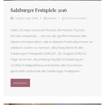
Salzburger Festspiele 2016
2. September 2016
leneleb
0 Kommentare
Adès, Strauss, Gounod, Mozart, Bernstein, Puccini,
Nicolai, Massenet,…. um nur die großen Namen der
Opern-Komponisten, die in diesem Festivalsommer zu
erleben waren zu nennen. Abschluss-Bericht der
Salzburger Festspiele 2016 (SF, 30. August 2016) 40
Tage ist es her, da erklang Haydns Schöpfung im
Großen Festspielhaus und leitete die Ouverture
spirituelle und somit die Salzburger Festspiele …
„Salzburger Festspiele 2016“
weiterlesen