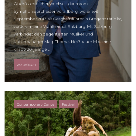
Oberösterreicher wechselt dann vom
Symphonieorchester Vorarlberg, wo er seit
September 2013 als Geschäftsführer in Bregenz tätig ist,
zurück in seine Wahlheimat Salzburg. Mit Salzburg
verbindet den begeisterten Musiker und
Kulturmanager Mag. Thomas Heißbauer M.A. eine
knapp 20-jährige …
„Neuer Künstlerischer Leiter der Salzburger Kulturvereinigung“
weiterlesen
Contemporary Dance
Festival