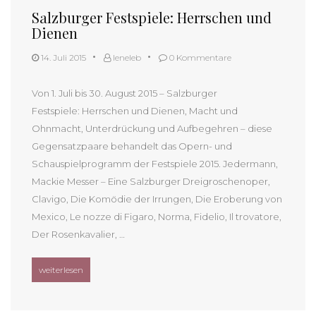
Salzburger Festspiele: Herrschen und
Dienen
14. Juli 2015
leneleb
0 Kommentare
Von 1. Juli bis 30. August 2015 – Salzburger
Festspiele: Herrschen und Dienen, Macht und
Ohnmacht, Unterdrückung und Aufbegehren – diese
Gegensatzpaare behandelt das Opern-­ und
Schauspielprogramm der Festspiele 2015. Jedermann,
Mackie Messer – Eine Salzburger Dreigroschenoper,
Clavigo, Die Komödie der Irrungen, Die Eroberung von
Mexico, Le nozze di Figaro, Norma, Fidelio, Il trovatore,
Der Rosenkavalier, …
„Salzburger Festspiele: Herrschen und Dienen“
weiterlesen