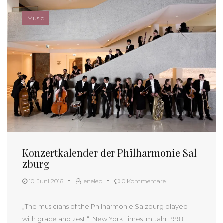
Music
Konzertkalender der Philharmonie Sal
zburg
10. Juni 2016
leneleb
0 Kommentare
„The musicians of the Philharmonie Salzburg played
with grace and zest.“, New York Times Im Jahr 1998