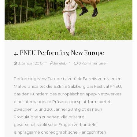
4. PNEU Performing New Europe
8. Januar 2018
leneleb
0 Kommentare
Performing New Europe ist zurück. Bereits zum vierten
Mal veranstaltet die SZENE Salzburg das Festival PNEU,
das den Künstlern des europäischen apap-Netzwerkes
eine internationale Präsentationsplattform bietet.
Zwischen 15. und 20. Jänner 2018 gibt es neun
Produktionen zu sehen, die brisante
gesellschaftspolitische Fragen verhandeln,
einprägsame choreographische Handschriften