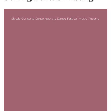
Classic
Concerts
Contemporary Dance
Festival
Music
Theatre