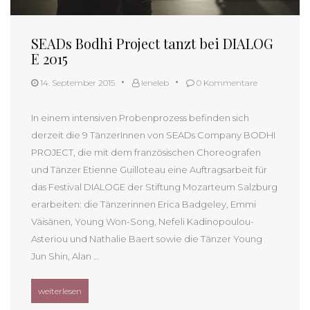
SEADs Bodhi Project tanzt bei DIALOG
E 2015
14. September 2015
leneleb
0 Kommentare
In einem intensiven Probenprozess befinden sich
derzeit die 9 TänzerInnen von SEADs Company BODHI
PROJECT, die mit dem französischen Choreografen
und Tänzer Etienne Guilloteau eine Auftragsarbeit für
das Festival DIALOGE der Stiftung Mozarteum Salzburg
erarbeiten: die Tänzerinnen Erica Badgeley, Emmi
Väisänen, Young Won-Song, Nefeli Kadinopoulou-
Asteriou und Nathalie Baert sowie die Tänzer Young
Jun Shin, Alan …
„SEADs Bodhi Project tanzt bei DIALOGE 2015“
weiterlesen