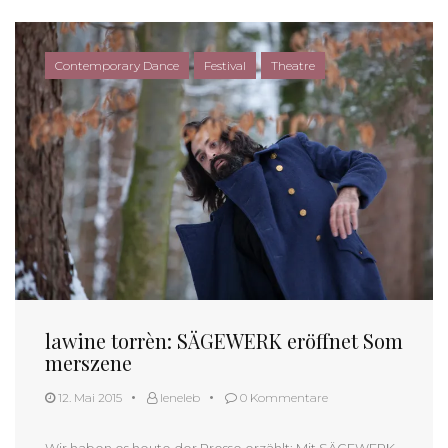
Contemporary Dance
Festival
Theatre
lawine torrèn: SÄGEWERK eröffnet Som
merszene
12. Mai 2015
leneleb
0 Kommentare